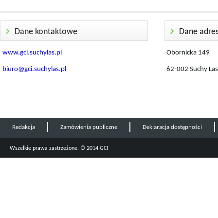
Dane kontaktowe
Dane adre
www.gci.suchylas.pl
Obornicka 149
biuro@gci.suchylas.pl
62-002 Suchy Las
Redakcja
Zamówienia publiczne
Deklaracja dostępności
Wszelkie prawa zastrzeżone. © 2014 GCI